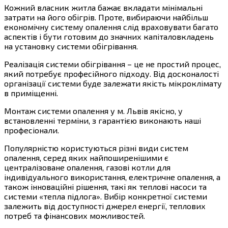
Кожний власник житла бажає вкладати мінімальні
затрати на його обігрів. Проте, вибираючи найбільш
економічну систему опалення слід враховувати багато
аспектів і бути готовим до значних капіталовкладень
на установку системи обігрівання.
Реалізація системи обігрівання – це не простий процес,
який потребує професійного підходу. Від досконалості
організації системи буде залежати якість мікроклімату
в приміщенні.
Монтаж системи опалення у м. Львів якісно, у
встановленні терміни, з гарантією виконають наші
професіонали.
Популярністю користуються різні види систем
опалення, серед яких найпоширенішими є
централізоване опалення, газові котли для
індивідуального використання, електричне опалення, а
також інноваційні рішення, такі як теплові насоси та
системи «тепла підлога». Вибір конкретної системи
залежить від доступності джерел енергії, теплових
потреб та фінансових можливостей.