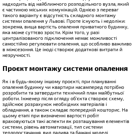
надходить від найближчого розподільного вузла, який
є частиною міських комунікацій. Однією з переваг
такого варіанту є відсутність складного монтажу
системи опалення у Львові. Проте існують і недоліки:
зокрема, вища вартість опалення приватного будинку,
яка може суттєво зрости. Крім того, у разі
централізованого підключення немає можливості
самостійно регулювати опалення, що особливо важливо
в міжсезоння. Це іноді створює додаткові витрати й
незручності.
Проєкт монтажу системи опалення
Як і в будь-якому іншому проєкті, при плануванні
опалення будинку чи квартири насамперед потрібно
розробити та затвердити технічний план майбутньої
роботи. Інженер після огляду об’єкта створює схему,
здійснює розрахунок необхідних матеріалів і
обладнання, а також складає попередній кошторис. На
цьому етапі при визначенні вартості робіт
враховуються такі аспекти як розташування елементів
системи, рівень автоматизації, тип системи
теплопостачання, вид палива та бажані моделі