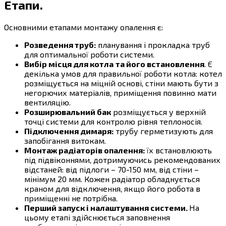
Етапи.
Основними етапами монтажу опалення є:
Розведення труб:
планування і прокладка труб
для оптимальної роботи системи.
Вибір місця для котла
та його встановлення
. Є
декілька умов для правильної роботи котла: котел
розміщується на міцній основі, стіни мають бути з
негорючих матеріалів, приміщення повинно мати
вентиляцію.
Розширювальний бак
розміщується у верхній
точці системи для контролю рівня теплоносія.
Підключення димаря:
трубу герметизують для
запобігання витокам.
Монтаж радіаторів опалення:
їх встановлюють
під підвіконнями, дотримуючись рекомендованих
відстаней: від підлоги – 70-150 мм, від стіни –
мінімум 20 мм. Кожен радіатор обладнується
краном для відключення, якщо його робота в
приміщенні не потрібна.
Перший запуск і налаштування системи.
На
цьому етапі здійснюється заповнення