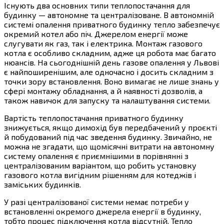
Існують два основних типи теплопостачання для
будинку — автономне та централізоване. В автономній
системі опалення приватного будинку тепло забезпечує
окремий котел або піч. Джерелом енергії може
слугувати як газ, так і електрика. Монтаж газового
котла є особливо складним, адже ця робота має багато
нюансів. На сьогоднішній день газове опалення у Львові
є найпоширенішим, але одночасно і досить складним з
точки зору встановлення. Воно вимагає не лише знань у
сфері монтажу обладнання, а й наявності дозволів, а
також навичок для запуску та налаштування системи.
Вартість теплопостачання приватного будинку
знижується, якщо димохід був передбачений у проєкті
й побудований під час зведення будинку. Звичайно, не
можна не згадати, що щомісячні витрати на автономну
систему опалення є приємнішими в порівнянні з
централізованим варіантом, що робить установку
газового котла вигідним рішенням для котеджів і
заміських будинків.
У разі централізованої системи немає потреби у
встановленні окремого джерела енергії в будинку,
тобто процес підключення котла відсутній. Тепло